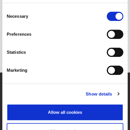
Consent
Necessary
Selection
Preferences
Statistics
Marketing
Zagrebačka burza d.d.
Ivana Lučića 2a, 10000 Zagreb, Hrvatska
Show details
Trgovački sud u Zagrebu, MBS 080034217
OIB 84368186611
Allow all cookies
O Progress tržištu
Kontakti