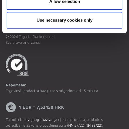
Allow selection
Mapa weba
Uvjeti korištenja
Zaštita osobnih podataka
Use necessary cookies only
© 2026 Zagrebačka burza d.d.
Sva prava pridržana.
Napomena:
Trgovinski podaci prikazuju se s odgodom od 15 minuta.
1 EUR = 7,53450 HRK
Za potrebe
dvojnog iskazivanja
cijena i prometa, u skladu s
odredbama Zakona o uvođenju eura (
NN 57/22
,
NN 88/22
),