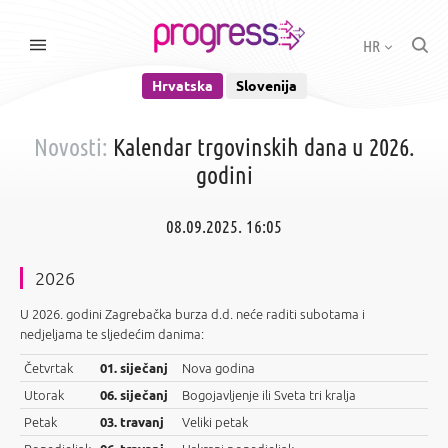
HR
Hrvatska
Slovenija
Novosti:
Kalendar trgovinskih dana u 2026.
godini
08.09.2025. 16:05
2026
U 2026. godini Zagrebačka burza d.d. neće raditi subotama i
nedjeljama te sljedećim danima:
Četvrtak
01. siječanj
Nova godina
Utorak
06. siječanj
Bogojavljenje ili Sveta tri kralja
Petak
03. travanj
Veliki petak