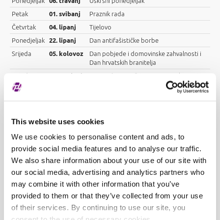
Ponedjeljak
06. travanj
Uskrsni ponedjeljak
Petak
01. svibanj
Praznik rada
Četvrtak
04. lipanj
Tijelovo
Ponedjeljak
22. lipanj
Dan antifašističke borbe
Srijeda
05. kolovoz
Dan pobjede i domovinske zahvalnosti i
Dan hrvatskih branitelja
Srijeda
18. studeni
Dan sjećanja na žrtve Domovinskog rata i
Dan sjećanja na žrtvu Vukovara i Škabrnje
Četvrtak
24. prosinac
Badnjak
This website uses cookies
Petak
25. prosinac
Božić
Četvrtak
31. prosinac
Stara godina
We use cookies to personalise content and ads, to
provide social media features and to analyse our traffic.
We also share information about your use of our site with
our social media, advertising and analytics partners who
may combine it with other information that you’ve
provided to them or that they’ve collected from your use
of their services. By continuing to use our site, you
consent to the use of necessary cookies.