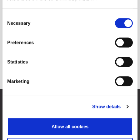
Consent
Necessary
Selection
Preferences
Statistics
Marketing
Zagrebačka burza d.d.
Show details
Ivana Lučića 2a, 10000 Zagreb, Hrvatska
Trgovački sud u Zagrebu, MBS 080034217
OIB 84368186611
Allow all cookies
O Progress tržištu
Kontakti