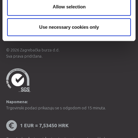
Allow selection
Mapa weba
Uvjeti korištenja
Use necessary cookies only
Zaštita osobnih podataka
© 2026 Zagrebačka burza d.d.
Sva prava pridržana.
Napomena:
Trgovinski podaci prikazuju se s odgodom od 15 minuta.
1 EUR = 7,53450 HRK