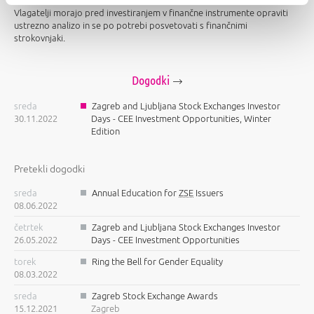
Vlagatelji morajo pred investiranjem v finančne instrumente opraviti
ustrezno analizo in se po potrebi posvetovati s finančnimi
strokovnjaki.
Dogodki
sreda
Zagreb and Ljubljana Stock Exchanges Investor
30.11.2022
Days - CEE Investment Opportunities, Winter
Edition
Pretekli dogodki
sreda
Annual Education for
ZSE
Issuers
08.06.2022
četrtek
Zagreb and Ljubljana Stock Exchanges Investor
26.05.2022
Days - CEE Investment Opportunities
torek
Ring the Bell for Gender Equality
08.03.2022
sreda
Zagreb Stock Exchange Awards
15.12.2021
Zagreb