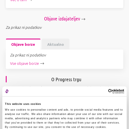
Objave izdajateljev
Za prikaz ni podatkov
Objave borze
Aktualno
Za prikaz ni podatkov
Vse objave borze
O Progress trgu
Progress
je večstranski sistem trgovanja (ang. multilateral trading
facility -
MTF
), namenjen vrednostnim papirjem malih in srednje velikih
podjetji.
This website uses cookies
Progress deluje kot segment večstranskega sistema trgovanja SI
We use cookies to personalise content and ads, to provide social media features and to
ENTER, ki ga upravlja
Ljubljanska borza, d. d.
, Ljubljana (v nadaljevanju
analyse our traffic. We also share information about your use of our site with our social
Borza).
media, advertising and analytics partners who may combine it with other information
that you’ve provided to them or that they’ve collected from your use of their services.
Pri vlaganju v vrednostne papirje, s katerimi se trguje v segmentu
By continuing to use our site, you consent to the use of necessary cookies.